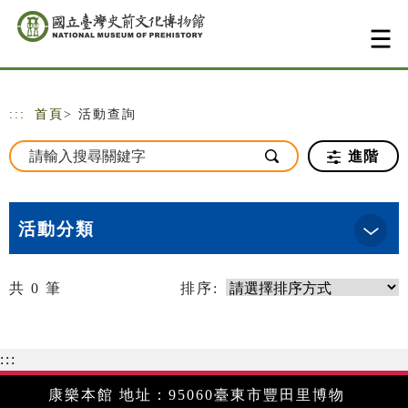
跳到主要內容
網站導覽
:::
首頁
> 活動查詢
進階
活動分類
共
0
筆
排序:
:::
康樂本館 地址：95060臺東市豐田里博物