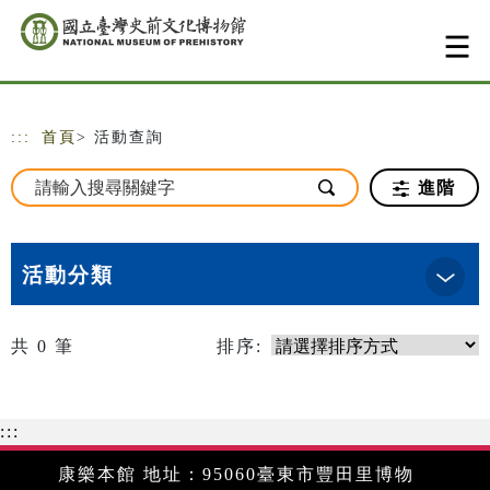
跳到主要內容
網站導覽
:::
首頁
> 活動查詢
進階
活動分類
共
0
筆
排序:
:::
康樂本館 地址：95060臺東市豐田里博物