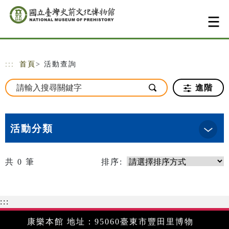
跳到主要內容
網站導覽
:::
首頁
> 活動查詢
進階
活動分類
共
0
筆
排序:
:::
康樂本館 地址：95060臺東市豐田里博物