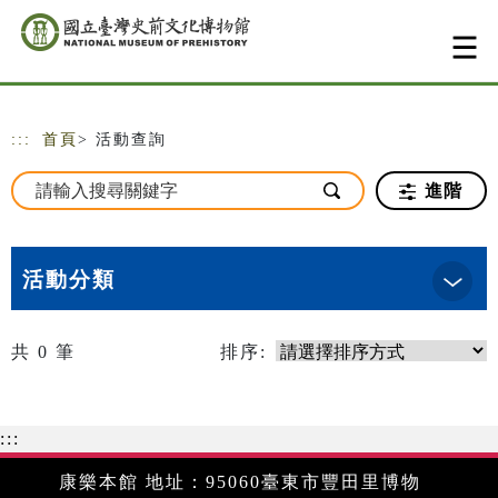
跳到主要內容
網站導覽
:::
首頁
> 活動查詢
進階
活動分類
共
0
筆
排序:
:::
康樂本館 地址：95060臺東市豐田里博物