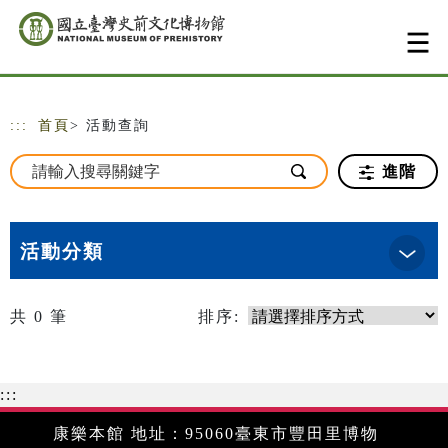
跳到主要內容
網站導覽
:::
首頁
> 活動查詢
進階
活動分類
共
0
筆
排序:
:::
康樂本館 地址：95060臺東市豐田里博物