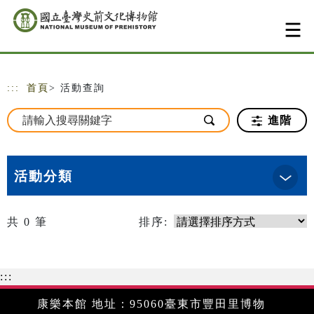
跳到主要內容
網站導覽
:::
首頁
> 活動查詢
進階
活動分類
共
0
筆
排序:
:::
康樂本館 地址：95060臺東市豐田里博物