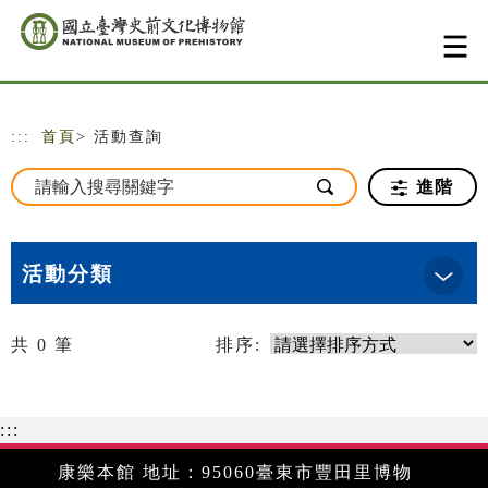
跳到主要內容
網站導覽
:::
首頁
> 活動查詢
進階
活動分類
共
0
筆
排序:
:::
康樂本館 地址：95060臺東市豐田里博物