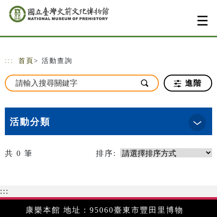
跳到主要內容
網站導覽
:::
首頁
> 活動查詢
進階
活動分類
共
0
筆
排序:
:::
康樂本館 地址：95060臺東市豐田里博物