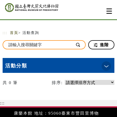
跳到主要內容
網站導覽
:::
首頁
> 活動查詢
進階
活動分類
共
0
筆
排序:
:::
康樂本館 地址：95060臺東市豐田里博物