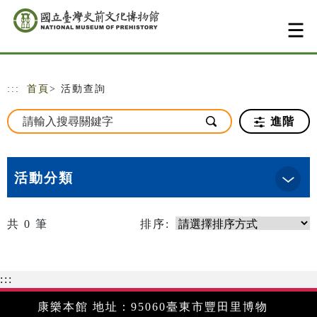
跳到主要內容
網站導覽
:::
首頁
> 活動查詢
進階
活動分類
共
0
筆
排序:
:::
康樂本館 地址：95060臺東市豐田里博物