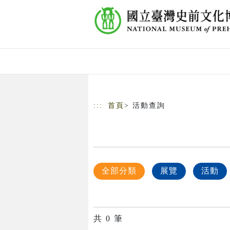
跳到主要內容
網站導覽
:::
首頁
> 活動查詢
全部分類
展覽
活動
共
0
筆