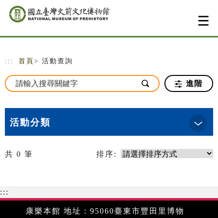
跳到主要內容
網站導覽
:::
首頁
> 活動查詢
進階
活動分類
共
0
筆
排序:
:::
康樂本館 地址：95060臺東市豐田里博物