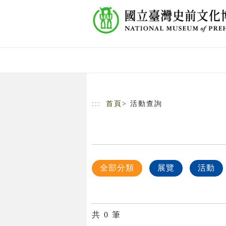
跳到主要內容
網站導覽
:::
首頁
> 活動查詢
全部分類
展覽
活動
共
0
筆