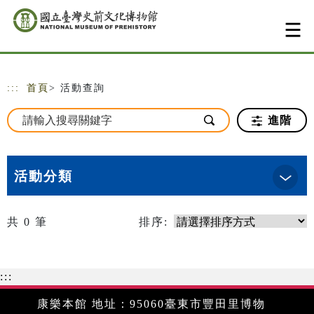
跳到主要內容
網站導覽
:::
首頁
> 活動查詢
進階
活動分類
共
0
筆
排序:
:::
康樂本館 地址：95060臺東市豐田里博物