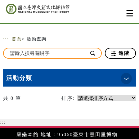
跳到主要內容
網站導覽
:::
首頁
> 活動查詢
進階
活動分類
共
0
筆
排序:
:::
康樂本館 地址：95060臺東市豐田里博物