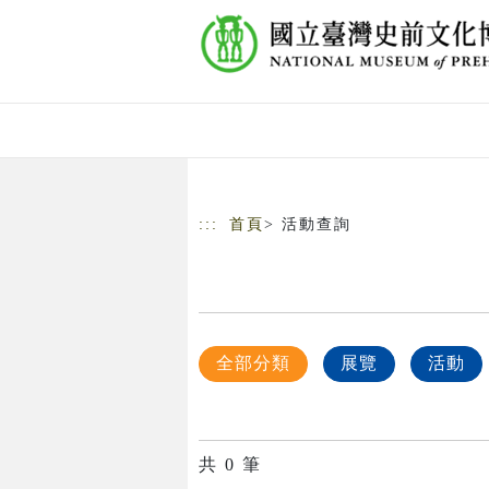
跳到主要內容
網站導覽
:::
首頁
> 活動查詢
全部分類
展覽
活動
共
0
筆