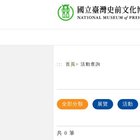
跳到主要內容
網站導覽
:::
首頁
> 活動查詢
全部分類
展覽
活動
共
0
筆