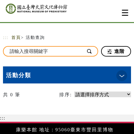
跳到主要內容
網站導覽
:::
首頁
> 活動查詢
進階
活動分類
共
0
筆
排序:
:::
康樂本館 地址：95060臺東市豐田里博物