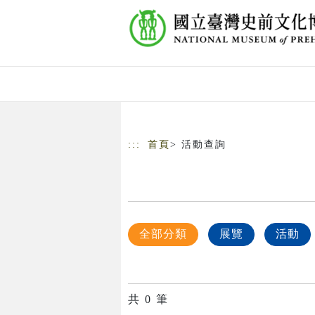
跳到主要內容
網站導覽
:::
首頁
> 活動查詢
全部分類
展覽
活動
共
0
筆