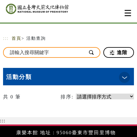
跳到主要內容
網站導覽
:::
首頁
> 活動查詢
進階
活動分類
共
0
筆
排序:
:::
康樂本館 地址：95060臺東市豐田里博物