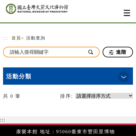
跳到主要內容
網站導覽
:::
首頁
> 活動查詢
進階
活動分類
共
0
筆
排序:
:::
康樂本館 地址：95060臺東市豐田里博物