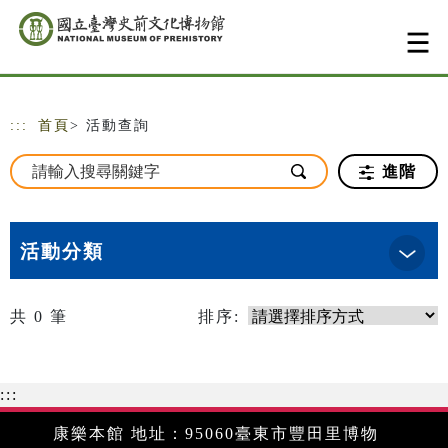
跳到主要內容
網站導覽
:::
首頁
> 活動查詢
進階
活動分類
共
0
筆
排序:
:::
康樂本館 地址：95060臺東市豐田里博物