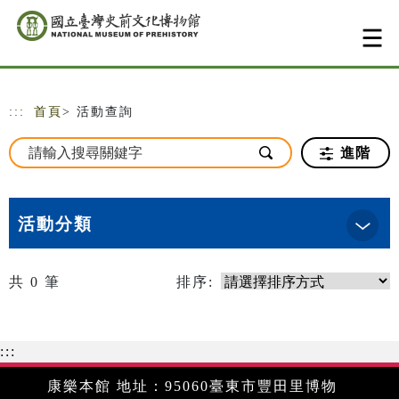
跳到主要內容
網站導覽
:::
首頁
> 活動查詢
進階
活動分類
共
0
筆
排序:
:::
康樂本館 地址：95060臺東市豐田里博物