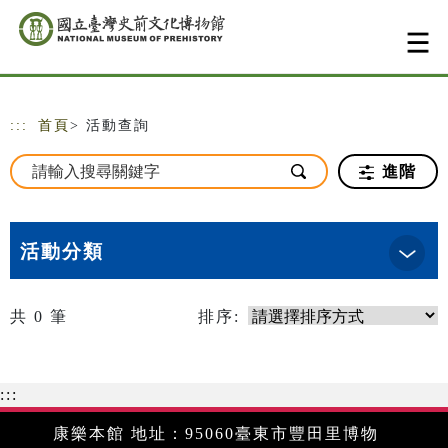
跳到主要內容
網站導覽
:::
首頁
> 活動查詢
進階
活動分類
共
0
筆
排序:
:::
康樂本館 地址：95060臺東市豐田里博物