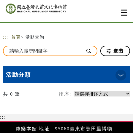
跳到主要內容
網站導覽
:::
首頁
> 活動查詢
進階
活動分類
共
0
筆
排序:
:::
康樂本館 地址：95060臺東市豐田里博物