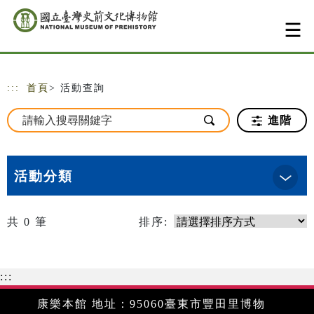
跳到主要內容
網站導覽
:::
首頁
> 活動查詢
進階
活動分類
共
0
筆
排序:
:::
康樂本館 地址：95060臺東市豐田里博物