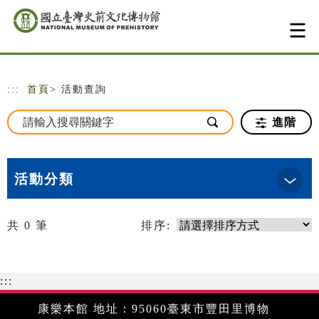
跳到主要內容
網站導覽
:::
首頁
> 活動查詢
進階
活動分類
共
0
筆
排序:
:::
康樂本館 地址：95060臺東市豐田里博物