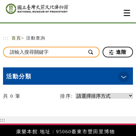
跳到主要內容
網站導覽
:::
首頁
> 活動查詢
進階
活動分類
共
0
筆
排序:
:::
康樂本館 地址：95060臺東市豐田里博物