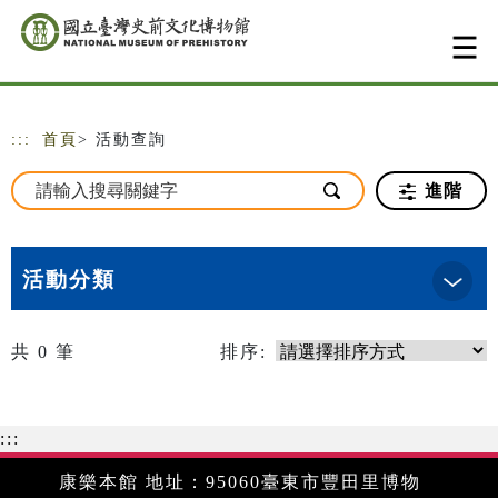
跳到主要內容
網站導覽
:::
首頁
> 活動查詢
進階
活動分類
共
0
筆
排序:
:::
康樂本館 地址：95060臺東市豐田里博物