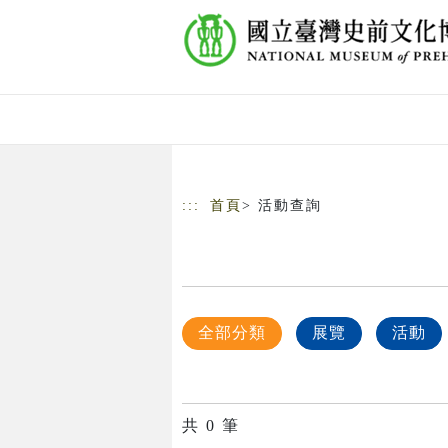
跳到主要內容
網站導覽
:::
首頁
> 活動查詢
全部分類
展覽
活動
共
0
筆