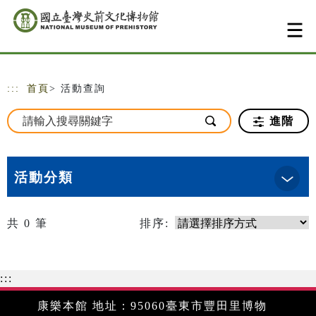
跳到主要內容
網站導覽
:::
首頁
> 活動查詢
進階
活動分類
共
0
筆
排序:
:::
康樂本館 地址：95060臺東市豐田里博物