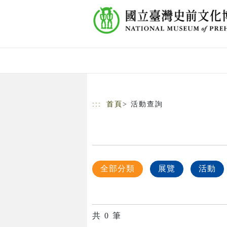
跳到主要內容
網站導覽
:::
首頁
> 活動查詢
全部分類
展覽
活動
共
0
筆