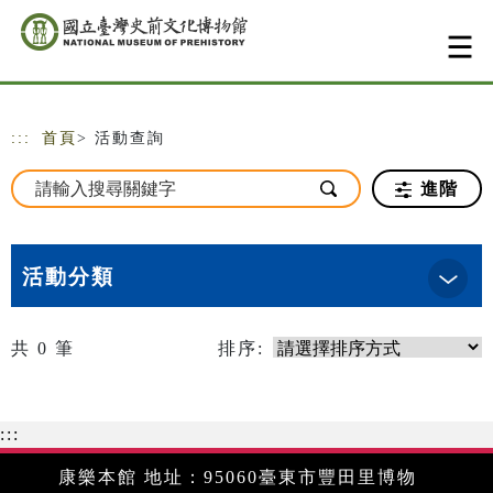
跳到主要內容
網站導覽
:::
首頁
> 活動查詢
進階
活動分類
共
0
筆
排序:
:::
康樂本館 地址：95060臺東市豐田里博物