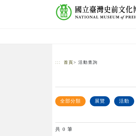
跳到主要內容
網站導覽
:::
首頁
> 活動查詢
全部分類
展覽
活動
共
0
筆