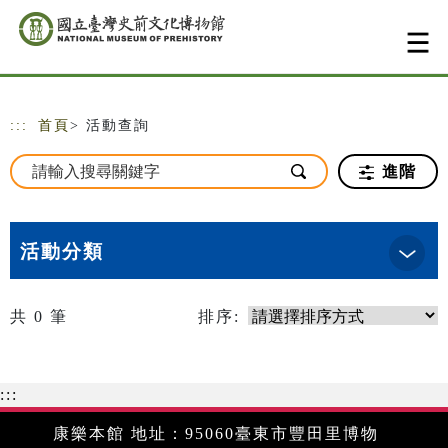
跳到主要內容
網站導覽
:::
首頁
> 活動查詢
進階
活動分類
共
0
筆
排序:
:::
康樂本館 地址：95060臺東市豐田里博物