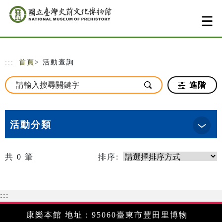
跳到主要內容
網站導覽
:::
首頁
> 活動查詢
進階
活動分類
共
0
筆
排序:
:::
康樂本館 地址：95060臺東市豐田里博物