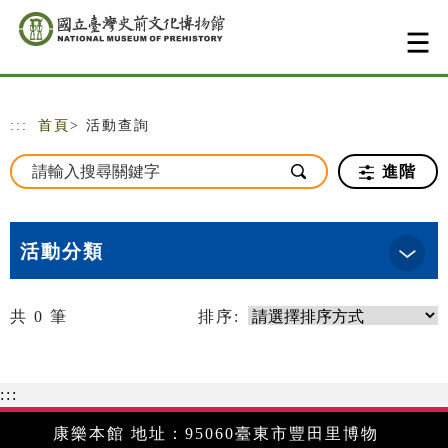
跳到主要內容
網站導覽
:::
首頁
> 活動查詢
進階
活動分類
共
0
筆
排序:
:::
康樂本館 地址：95060臺東市豐田里博物