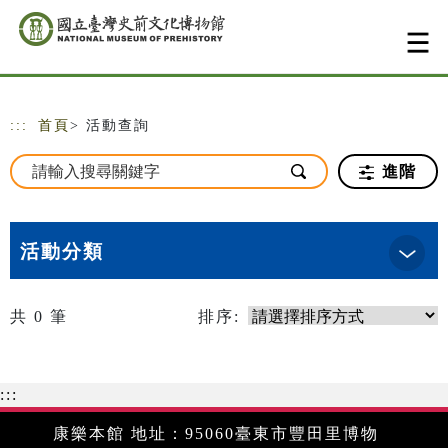
跳到主要內容
網站導覽
:::
首頁
> 活動查詢
進階
活動分類
共
0
筆
排序:
:::
康樂本館 地址：95060臺東市豐田里博物