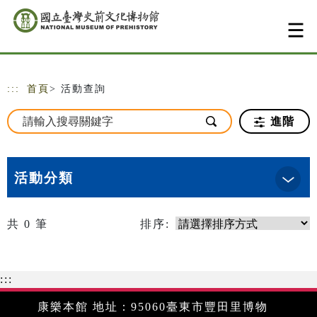
跳到主要內容
網站導覽
:::
首頁
> 活動查詢
進階
活動分類
共
0
筆
排序:
:::
康樂本館 地址：95060臺東市豐田里博物