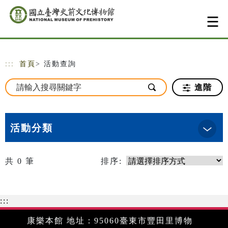
跳到主要內容
網站導覽
:::
首頁
> 活動查詢
進階
活動分類
共
0
筆
排序:
:::
康樂本館 地址：95060臺東市豐田里博物