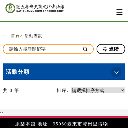
跳到主要內容
網站導覽
:::
首頁
> 活動查詢
進階
活動分類
共
0
筆
排序:
:::
康樂本館 地址：95060臺東市豐田里博物