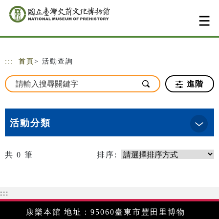
跳到主要內容
網站導覽
:::
首頁
> 活動查詢
進階
活動分類
共
0
筆
排序:
:::
康樂本館 地址：95060臺東市豐田里博物