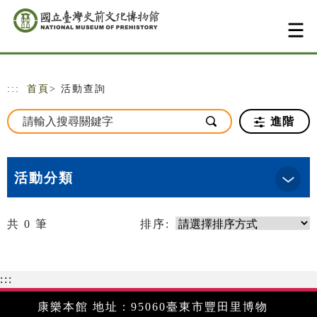
跳到主要內容
網站導覽
:::
首頁
> 活動查詢
進階
活動分類
共
0
筆
排序:
:::
康樂本館 地址：95060臺東市豐田里博物