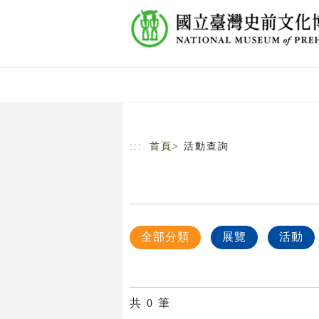
跳到主要內容
網站導覽
:::
首頁
> 活動查詢
全部分類
展覽
活動
共
0
筆