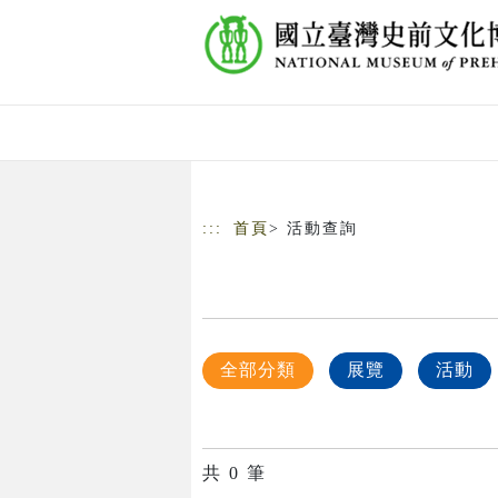
跳到主要內容
網站導覽
:::
首頁
> 活動查詢
全部分類
展覽
活動
共
0
筆