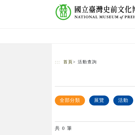
跳到主要內容
網站導覽
:::
首頁
> 活動查詢
全部分類
展覽
活動
共
0
筆