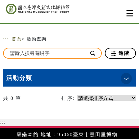
跳到主要內容
網站導覽
:::
首頁
> 活動查詢
進階
活動分類
共
0
筆
排序:
:::
康樂本館 地址：95060臺東市豐田里博物