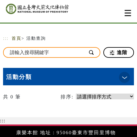
跳到主要內容
網站導覽
:::
首頁
> 活動查詢
進階
活動分類
共
0
筆
排序:
:::
康樂本館 地址：95060臺東市豐田里博物