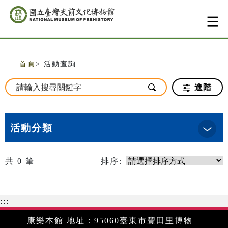
跳到主要內容
網站導覽
:::
首頁
> 活動查詢
進階
活動分類
共
0
筆
排序:
:::
康樂本館 地址：95060臺東市豐田里博物