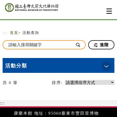
跳到主要內容
網站導覽
:::
首頁
> 活動查詢
進階
活動分類
共
0
筆
排序:
:::
康樂本館 地址：95060臺東市豐田里博物